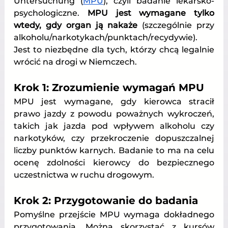
Untersuchung (
MPU
), czyli badanie lekarsko-
psychologiczne. 
MPU jest wymagane tylko 
wtedy, gdy organ ją nakaże
 (szczególnie przy 
alkoholu/narkotykach/punktach/recydywie)
. 
Jest to niezbędne dla tych, którzy chcą legalnie 
wrócić na drogi w Niemczech.
Krok 1: Zrozumienie wymagań MPU
MPU jest wymagane, gdy kierowca stracił 
prawo jazdy z powodu poważnych wykroczeń, 
takich jak jazda pod wpływem alkoholu czy 
narkotyków, czy przekroczenie dopuszczalnej 
liczby punktów karnych. Badanie to ma na celu 
ocenę zdolności kierowcy do bezpiecznego 
uczestnictwa w ruchu drogowym.
Krok 2: Przygotowanie do badania
Pomyślne przejście MPU wymaga dokładnego 
przygotowania. Można skorzystać z kursów 