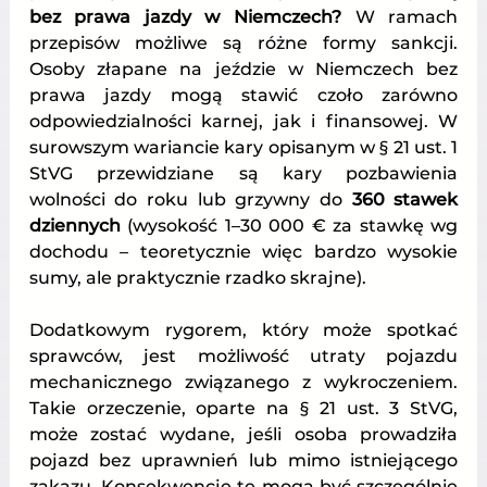
bez prawa jazdy w Niemczech?
 W ramach 
przepisów możliwe są różne formy sankcji. 
Osoby złapane na jeździe w Niemczech bez 
prawa jazdy mogą stawić czoło zarówno 
odpowiedzialności karnej, jak i finansowej. W 
surowszym wariancie kary opisanym w § 21 ust. 1 
StVG przewidziane są kary pozbawienia 
wolności do roku lub grzywny 
do 
360 stawek 
dziennych
 (wysokość 1–30 000 € za stawkę wg 
dochodu – teoretycznie więc bardzo wysokie 
sumy, ale praktycznie rzadko skrajne)
.
Dodatkowym rygorem, który może spotkać 
sprawców, jest możliwość utraty pojazdu 
mechanicznego związanego z wykroczeniem. 
Takie orzeczenie, oparte na § 21 ust. 3 StVG, 
może zostać wydane, jeśli osoba prowadziła 
pojazd bez uprawnień lub mimo istniejącego 
zakazu. Konsekwencje te mogą być szczególnie 