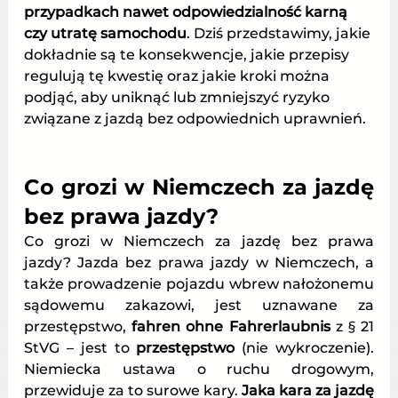
przypadkach nawet odpowiedzialność karną 
czy utratę samochodu
. Dziś przedstawimy, jakie 
dokładnie są te konsekwencje, jakie przepisy 
regulują tę kwestię oraz jakie kroki można 
podjąć, aby uniknąć lub zmniejszyć ryzyko 
związane z jazdą bez odpowiednich uprawnień.
Co grozi w Niemczech za jazdę 
bez prawa jazdy?
Co grozi w Niemczech za jazdę bez prawa 
jazdy? Jazda bez prawa jazdy w Niemczech, a 
także prowadzenie pojazdu wbrew nałożonemu 
sądowemu zakazowi, jest uznawane za 
przestępstwo, 
fah­ren ohne Fahrerlaubnis
 z § 21 
StVG – jest to 
przestępstwo
 (nie wykroczenie). 
Niemiecka ustawa o ruchu drogowym, 
przewiduje za to surowe kary. 
Jaka kara za jazdę 