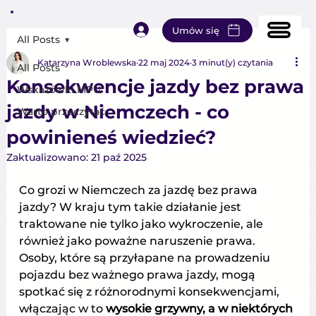
Umów się
All Posts
Katarzyna Wroblewska
22 maj 2024
3 minut(y) czytania
All Posts
Konsekwencje jazdy bez prawa
Wskazówki MPU
jazdy w Niemczech - co
Warto przeczytać
powinieneś wiedzieć?
Zaktualizowano:
21 paź 2025
Co grozi w Niemczech za jazdę bez prawa 
jazdy? W kraju tym takie działanie jest 
traktowane nie tylko jako wykroczenie, ale 
również jako poważne naruszenie prawa. 
Osoby, które są przyłapane na prowadzeniu 
pojazdu bez ważnego prawa jazdy, mogą 
spotkać się z różnorodnymi konsekwencjami, 
włączając w to 
wysokie grzywny, a w niektórych 