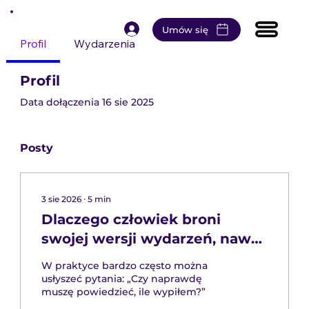
Umów się
Profil
Wydarzenia
Profil
Data dołączenia 16 sie 2025
Posty
3 sie 2026
∙
5
min
Dlaczego człowiek broni
swojej wersji wydarzeń, nawet
gdy wie, że nie jest ona do
W praktyce bardzo często można
końca prawdziwa?
usłyszeć pytania: „Czy naprawdę
muszę powiedzieć, ile wypiłem?”