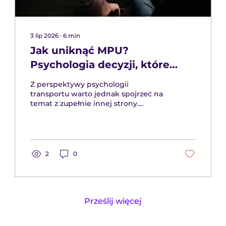
3 lip 2026
∙
6
min
Jak uniknąć MPU?
Psychologia decyzji, które
chronią przed utratą prawa
Z perspektywy psychologii
jazdy
transportu warto jednak spojrzeć na
temat z zupełnie innej strony.
Zamiast pytać, jak przygotować się do
MPU, można zadać znacznie
ważniejsze pytanie: co zrobić, aby
nigdy nie znaleźć się w sytuacji, która
prowadzi do konieczności
2
0
przechodzenia tej procedury?
Prześlij więcej