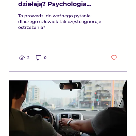
działają? Psychologia
ignorowania mandatów,
To prowadzi do ważnego pytania:
punktów karnych i sygnałów
dlaczego człowiek tak często ignoruje
ostrzeżenia?
ostrzegawczych
2
0