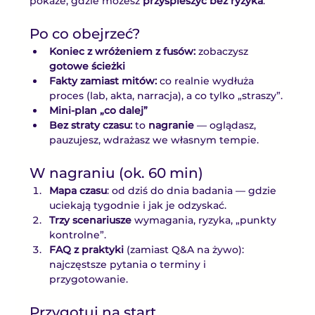
pokaże, gdzie możesz 
przyspieszyć bez ryzyka
.
Po co obejrzeć?
Koniec z wróżeniem z fusów:
 zobaczysz 
gotowe ścieżki
Fakty zamiast mitów:
 co realnie wydłuża 
proces (lab, akta, narracja), a co tylko „straszy”.
Mini-plan „co dalej”
Bez straty czasu:
 to 
nagranie
 — oglądasz, 
pauzujesz, wdrażasz we własnym tempie.
W nagraniu (ok. 60 min)
Mapa czasu
: od dziś do dnia badania — gdzie 
uciekają tygodnie i jak je odzyskać.
Trzy scenariusze
 wymagania, ryzyka, „punkty 
kontrolne”.
FAQ z praktyki
 (zamiast Q&A na żywo): 
najczęstsze pytania o terminy i 
przygotowanie.
Przygotuj na start