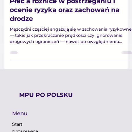
2 lut
2 minut(y) czytania
Płeć a różnice w postrzeganiu i
ocenie ryzyka oraz zachowań na
drodze
Mężczyźni częściej angażują się w zachowania ryzykowne
— takie jak przekraczanie prędkości czy ignorowanie
drogowych ograniczeń — nawet po uwzględnieniu
przebiegu jazdy i innych czynników.
MPU PO POLSKU