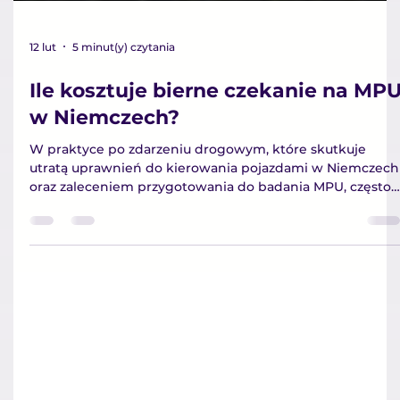
12 lut
5 minut(y) czytania
Ile kosztuje bierne czekanie na MP
w Niemczech?
W praktyce po zdarzeniu drogowym, które skutkuje
utratą uprawnień do kierowania pojazdami w Niemczech
oraz zaleceniem przygotowania do badania MPU, często
powtarza się jeden schemat: osoba oczekuje na
dokumenty lub na upływ okresu blokady (Sperrzeit), nie
podejmując żadnych działań.