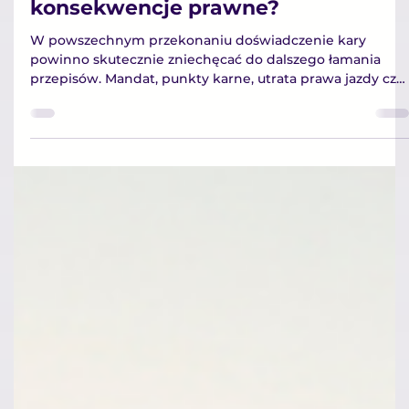
ignorują wcześniejsze
konsekwencje prawne?
W powszechnym przekonaniu doświadczenie kary
powinno skutecznie zniechęcać do dalszego łamania
przepisów. Mandat, punkty karne, utrata prawa jazdy czy
obowiązek przystąpienia do badania MPU są postrzegan
jako wyraźny sygnał ostrzegawczy. Mimo to w praktyce
znaczna część kierowców dopuszcza się kolejnych
naruszeń, często bardzo podobnych do wcześniejszych.
Zjawisko to rodzi pytania nie tylko natury prawnej, lecz
przede wszystkim psychologicznej.