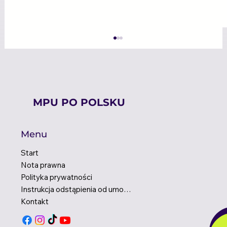
MPU PO POLSKU
Menu
Start
Podcast za kierownicą — kiedy
Nota prawna
„multitasking” może stać się
Polityka prywatności
sprzymierzeńcem kierowcy -
psychologia transportu
Instrukcja odstąpienia od umowy
Kontakt