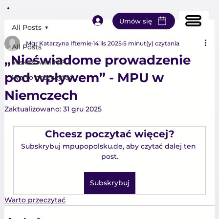
Umów się
All Posts
Mgr Katarzyna Iftemie
14 lis 2025
5 minut(y) czytania
All Posts
„Nieświadome prowadzenie
Wskazówki MPU
pod wpływem” - MPU w
Warto przeczytać
Niemczech
Zaktualizowano:
31 gru 2025
Chcesz poczytać więcej?
Subskrybuj mpupopolsku.de, aby czytać dalej ten 
post.
Subskrybuj
Warto przeczytać