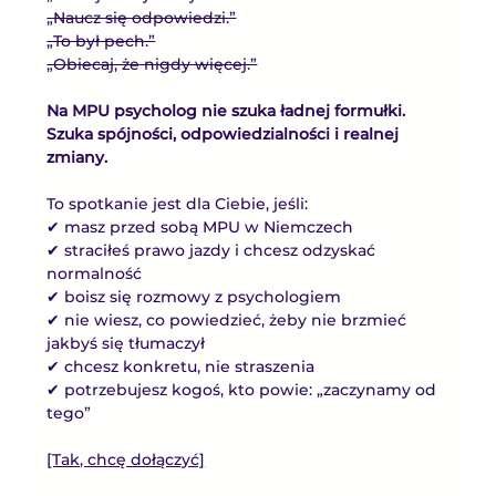
„Naucz się odpowiedzi.”
„To był pech.”
„Obiecaj, że nigdy więcej.”
Na MPU psycholog nie szuka ładnej formułki.
Szuka spójności, odpowiedzialności i realnej 
zmiany.
To spotkanie jest dla Ciebie, jeśli:
✔ masz przed sobą MPU w Niemczech
✔ straciłeś prawo jazdy i chcesz odzyskać 
normalność
✔ boisz się rozmowy z psychologiem
✔ nie wiesz, co powiedzieć, żeby nie brzmieć 
jakbyś się tłumaczył
✔ chcesz konkretu, nie straszenia
✔ potrzebujesz kogoś, kto powie: „zaczynamy od 
tego”
[Tak, chcę dołączyć]