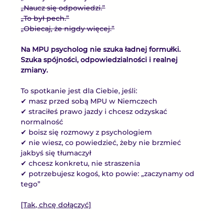
„Naucz się odpowiedzi.”
„To był pech.”
„Obiecaj, że nigdy więcej.”
Na MPU psycholog nie szuka ładnej formułki.
Szuka spójności, odpowiedzialności i realnej 
zmiany.
To spotkanie jest dla Ciebie, jeśli:
✔ masz przed sobą MPU w Niemczech
✔ straciłeś prawo jazdy i chcesz odzyskać 
normalność
✔ boisz się rozmowy z psychologiem
✔ nie wiesz, co powiedzieć, żeby nie brzmieć 
jakbyś się tłumaczył
✔ chcesz konkretu, nie straszenia
✔ potrzebujesz kogoś, kto powie: „zaczynamy od 
tego”
[Tak, chcę dołączyć]